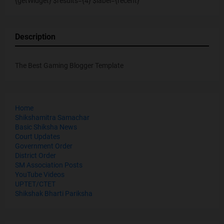
{getWidget} $results={4} $label={recent}
Description
The Best Gaming Blogger Template
Home
Shikshamitra Samachar
Basic Shiksha News
Court Updates
Government Order
District Order
SM Association Posts
YouTube Videos
UPTET/CTET
Shikshak Bharti Pariksha