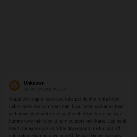
Unknown
24 January 2020 at 23:07
Gopal bhai aapki news you tube per dekhta rahta hoon.
Lekin kabhi koi comment nahi kiya. Lekin sarkar ek baar
ye bataye sikshamitro ke saath chhal kyo karte hai kya
humne vote nahi diya ki hum support nahi karte. Jab pehli
bharti thi aapne 30- 33 % kar diya doosri me koi cut off
nahi rakha examho gaye aap 60- 65 kar diye ye koi nyay