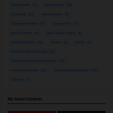
Data Records
(1)
District Order
(30)
Document
(23)
General News
(5)
Government Order
(13)
Lesson Plan
(1)
Mission Prerna
(6)
News Paper Cutting
(4)
Nishtha Training
(14)
Photos
(6)
Result
(4)
Shikshak Bharti Pariksha
(20)
Shikshamitra Association Posts
(52)
shikshamitra news
(24)
Shikshamitra Samachar
(95)
Vacancy
(1)
My Social Contacts