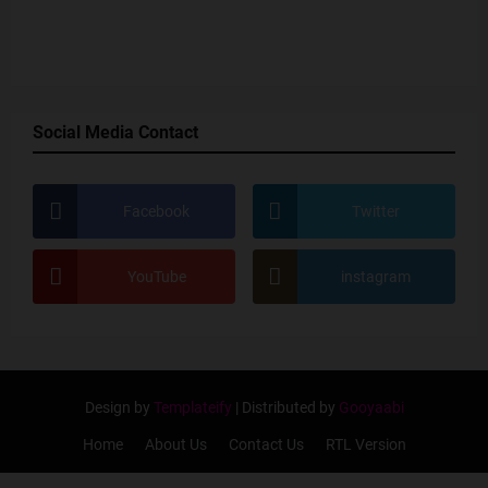
Social Media Contact
Facebook
Twitter
YouTube
instagram
Design by
Templateify
| Distributed by
Gooyaabi
Home
About Us
Contact Us
RTL Version