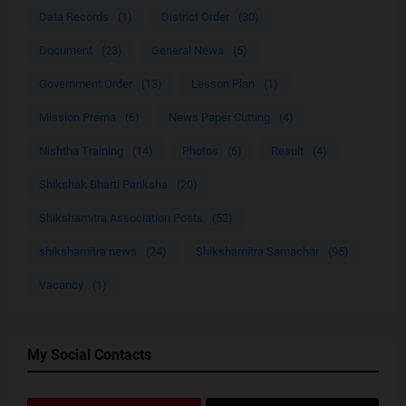
Data Records
(1)
District Order
(30)
Document
(23)
General News
(5)
Government Order
(13)
Lesson Plan
(1)
Mission Prerna
(6)
News Paper Cutting
(4)
Nishtha Training
(14)
Photos
(6)
Result
(4)
Shikshak Bharti Pariksha
(20)
Shikshamitra Association Posts
(52)
shikshamitra news
(24)
Shikshamitra Samachar
(95)
Vacancy
(1)
My Social Contacts