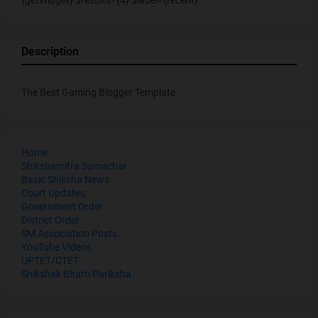
{getWidget} $results={4} $label={recent}
Description
The Best Gaming Blogger Template
Home
Shikshamitra Samachar
Basic Shiksha News
Court Updates
Government Order
District Order
SM Association Posts
YouTube Videos
UPTET/CTET
Shikshak Bharti Pariksha