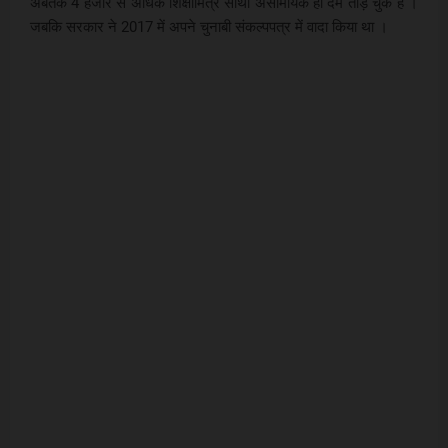
अबतक 4 हजार से अधिक शिक्षामित्र साथी असामयिक ही दम तोड़ चुके हैं ।
जबकि सरकार ने 2017 में अपने चुनाबी संकल्पपत्र में वादा किया था ।