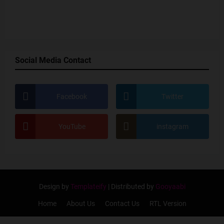
Social Media Contact
Facebook
Twitter
YouTube
instagram
Design by
Templateify
| Distributed by
Gooyaabi
Home
About Us
Contact Us
RTL Version