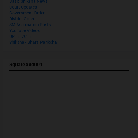
Basic Shiksha News
Court Updates
Government Order
District Order
SM Association Posts
YouTube Videos
UPTET/CTET
Shikshak Bharti Pariksha
SquareAdd001