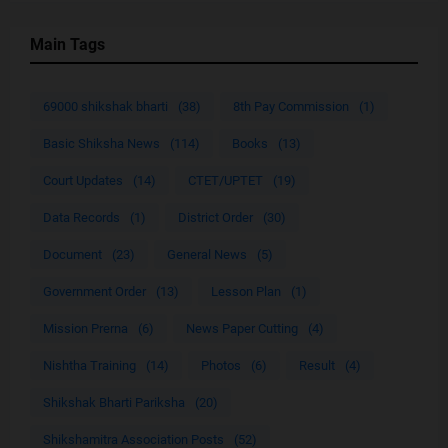
Main Tags
69000 shikshak bharti
(38)
8th Pay Commission
(1)
Basic Shiksha News
(114)
Books
(13)
Court Updates
(14)
CTET/UPTET
(19)
Data Records
(1)
District Order
(30)
Document
(23)
General News
(5)
Government Order
(13)
Lesson Plan
(1)
Mission Prerna
(6)
News Paper Cutting
(4)
Nishtha Training
(14)
Photos
(6)
Result
(4)
Shikshak Bharti Pariksha
(20)
Shikshamitra Association Posts
(52)