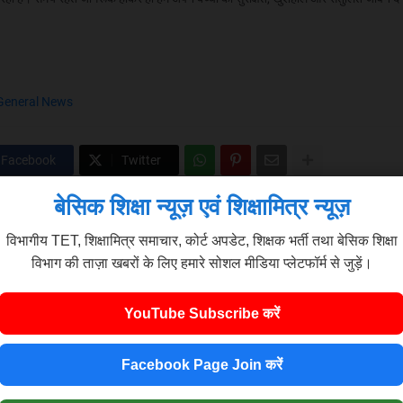
General News
Facebook
Twitter
बेसिक शिक्षा न्यूज़ एवं शिक्षामित्र न्यूज़
विभागीय TET, शिक्षामित्र समाचार, कोर्ट अपडेट, शिक्षक भर्ती तथा बेसिक शिक्षा
विभाग की ताज़ा खबरों के लिए हमारे सोशल मीडिया प्लेटफॉर्म से जुड़ें।
YouTube Subscribe करें
Facebook Page Join करें
रदेश की पांच प्रमुख
पंचायत चुनावों पर इलाहाबाद
मोबाइल की लत: बच्चो
5 Breaking News
हाईकोर्ट का बड़ा निर्णय,
परिवार और दोस्तों से