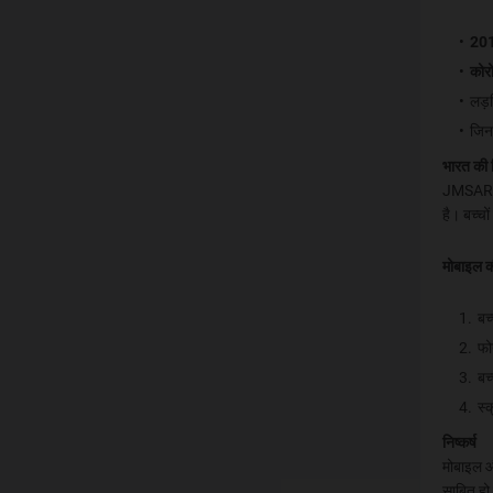
20
कोर
लड़क
जिन 
भारत की 
JMSAR की
है। बच्चो
मोबाइल की
बच
फो
बच्
स्
निष्कर्ष
मोबाइल औ
साबित हो