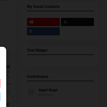
My Social Contacts
Text Widget
Contributors
Gopal Singh
Show more
ं को
 कर रहा