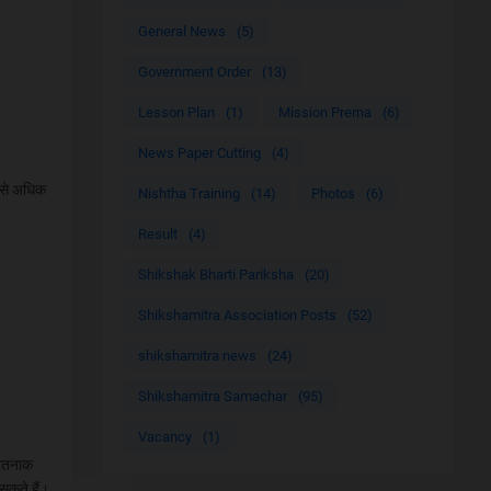
General News
(5)
Government Order
(13)
Lesson Plan
(1)
Mission Prerna
(6)
News Paper Cutting
(4)
 से अधिक
Nishtha Training
(14)
Photos
(6)
Result
(4)
Shikshak Bharti Pariksha
(20)
Shikshamitra Association Posts
(52)
shikshamitra news
(24)
Shikshamitra Samachar
(95)
Vacancy
(1)
 खतनाक
सकते हैं।