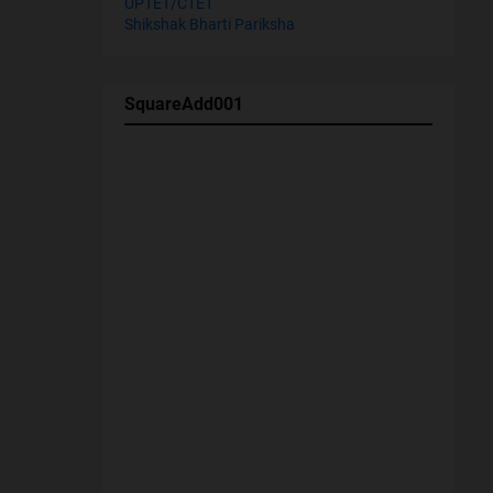
UPTET/CTET
Shikshak Bharti Pariksha
SquareAdd001