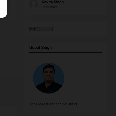
Kavita Singh
Show more
Gopal Singh
The Blogger and the YouTuber