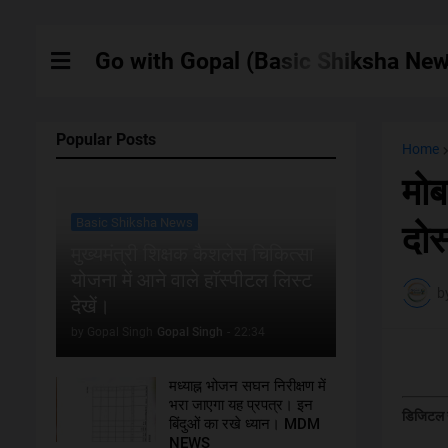
Go with Gopal (Basic Shiksha New
Popular Posts
Home
मोब
Basic Shiksha News
दोस
मुख्यमंत्री शिक्षक कैशलेस चिकित्सा
योजना में आने वाले हाॅस्पीटल लिस्ट
b
देखें।
by Gopal Singh
Gopal Singh
-
22:34
मध्याह्न भोजन सघन निरीक्षण में
भरा जाएगा यह प्रपत्र। इन
डिजिटल यु
बिंदुओं का रखे ध्यान। MDM
NEWS