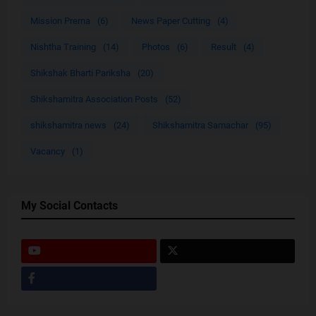
Mission Prerna
(6)
News Paper Cutting
(4)
Nishtha Training
(14)
Photos
(6)
Result
(4)
Shikshak Bharti Pariksha
(20)
Shikshamitra Association Posts
(52)
shikshamitra news
(24)
Shikshamitra Samachar
(95)
Vacancy
(1)
My Social Contacts