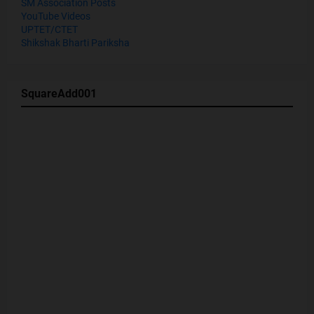
SM Association Posts
YouTube Videos
UPTET/CTET
Shikshak Bharti Pariksha
SquareAdd001