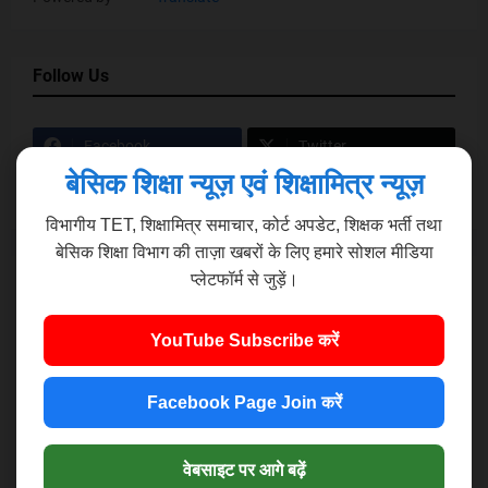
Follow Us
Facebook
Twitter
बेसिक शिक्षा न्यूज़ एवं शिक्षामित्र न्यूज़
YouTube
Instagram
विभागीय TET, शिक्षामित्र समाचार, कोर्ट अपडेट, शिक्षक भर्ती तथा
बेसिक शिक्षा विभाग की ताज़ा खबरों के लिए हमारे सोशल मीडिया
Popular Posts
प्लेटफॉर्म से जुड़ें।
YouTube Subscribe करें
Facebook Page Join करें
Shikshamitra Association Posts
शिक्षामित्रों के लिए 14 अवकाश पर क्या बोले
वेबसाइट पर आगे बढ़ें
महानिदेशक विजय किरन आनन्द जी।