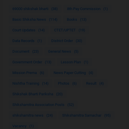
69000 shikshak bharti
(38)
8th Pay Commission
(1)
Basic Shiksha News
(114)
Books
(13)
Court Updates
(14)
CTET/UPTET
(19)
Data Records
(1)
District Order
(30)
Document
(23)
General News
(5)
Government Order
(13)
Lesson Plan
(1)
Mission Prerna
(6)
News Paper Cutting
(4)
Nishtha Training
(14)
Photos
(6)
Result
(4)
Shikshak Bharti Pariksha
(20)
Shikshamitra Association Posts
(52)
shikshamitra news
(24)
Shikshamitra Samachar
(95)
Vacancy
(1)