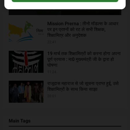
by Gopal Singh
Gopal Singh
-
11:45
Mission Prerna : तीनो मॉडल्स के आधार
पर इन प्रश्नों को रट ले सभी शिक्षक,
शिक्षामित्र और अनुदेशक
22:41
19 मार्च तक शिक्षामित्रों को करना होगा अपना
पूर्ण प्रयास : मा0 मुख्यमंत्री जी के द्वारा हो
घोषणा
11:24
राजूदास महाराज से जो सूचना प्राप्त हुई, उसे
शिक्षामित्रों के साथ किया साझा
20:01
Main Tags