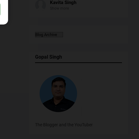
Kavita Singh
Show more
Gopal Singh
The Blogger and the YouTuber