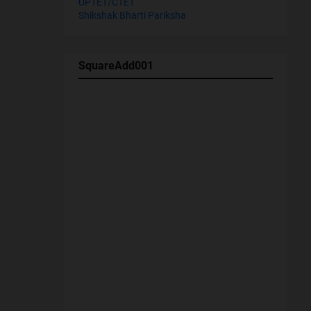
UPTET/CTET
Shikshak Bharti Pariksha
SquareAdd001