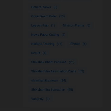
General News
(5)
Government Order
(13)
Lesson Plan
(1)
Mission Prerna
(6)
News Paper Cutting
(4)
Nishtha Training
(14)
Photos
(6)
Result
(4)
Shikshak Bharti Pariksha
(20)
Shikshamitra Association Posts
(52)
shikshamitra news
(24)
Shikshamitra Samachar
(95)
Vacancy
(1)