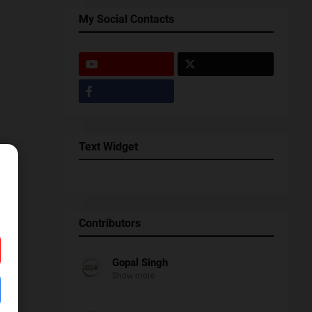
My Social Contacts
Text Widget
Contributors
Gopal Singh
Show more