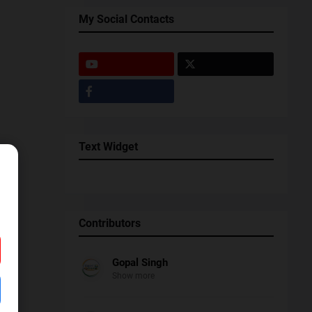
My Social Contacts
Text Widget
Contributors
Gopal Singh
Show more