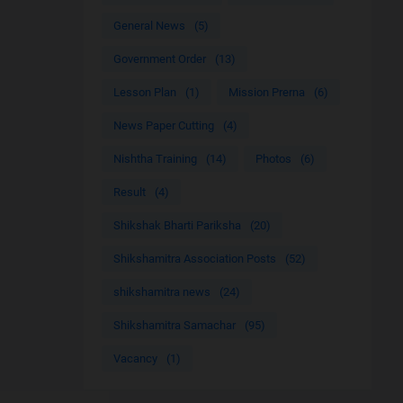
General News
(5)
Government Order
(13)
Lesson Plan
(1)
Mission Prerna
(6)
News Paper Cutting
(4)
Nishtha Training
(14)
Photos
(6)
Result
(4)
Shikshak Bharti Pariksha
(20)
Shikshamitra Association Posts
(52)
shikshamitra news
(24)
Shikshamitra Samachar
(95)
Vacancy
(1)