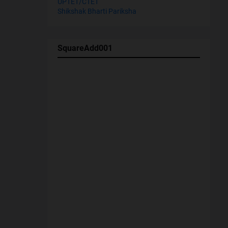
UPTET/CTET
Shikshak Bharti Pariksha
SquareAdd001