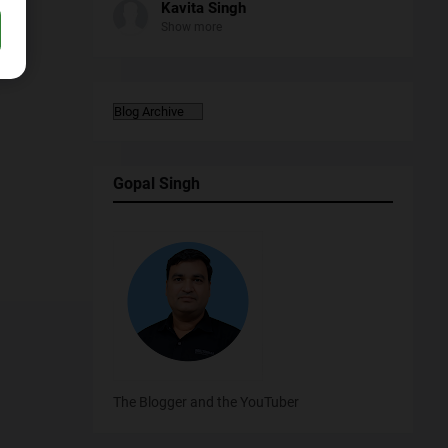
Kavita Singh
Show more
Gopal Singh
The Blogger and the YouTuber