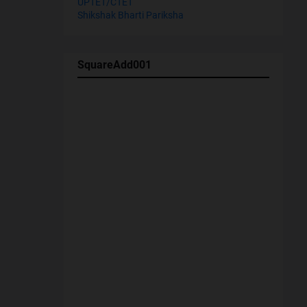
UPTET/CTET
Shikshak Bharti Pariksha
SquareAdd001