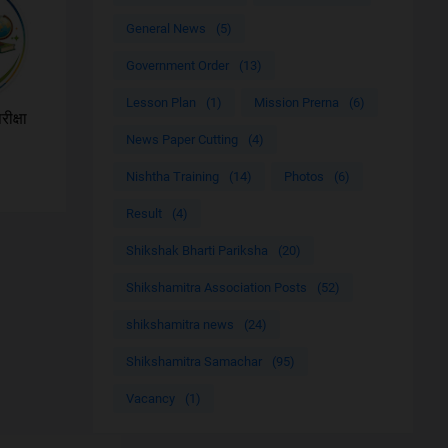
General News
(5)
Government Order
(13)
Lesson Plan
(1)
Mission Prerna
(6)
ीक्षा
ी
News Paper Cutting
(4)
Nishtha Training
(14)
Photos
(6)
Result
(4)
Shikshak Bharti Pariksha
(20)
Shikshamitra Association Posts
(52)
shikshamitra news
(24)
Shikshamitra Samachar
(95)
Vacancy
(1)