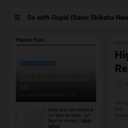
Go with Gopal (Basic Shiksha New
Popular Posts
Home
Hi
Basic Shiksha News
Res
मुख्यमंत्री शिक्षक कैशलेस चिकित्सा
योजना में आने वाले हाॅस्पीटल लिस्ट
b
देखें।
by Gopal Singh
Gopal Singh
-
22:34
UP Boar
And
मध्याह्न भोजन सघन निरीक्षण में
भरा जाएगा यह प्रपत्र। इन
UP Boar
बिंदुओं का रखे ध्यान। MDM
NEWS