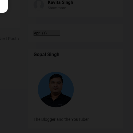
Kavita Singh
Show more
Next Post
Gopal Singh
The Blogger and the YouTuber