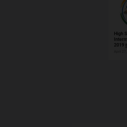
High S
Interm
2019 हु
April 27