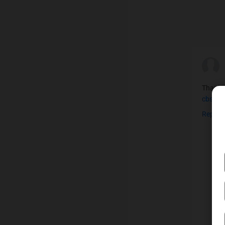
Thanks 
cbse 10
Reply