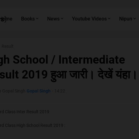
s)
Home
Books
News
Youtube Videos
Nipun
Result
gh School / Intermediate
ult 2019 हुआ जारी। देखें यंहा।
y Gopal Singh
Gopal Singh
-
14:22
d Class Inter Result 2019
d Class High School Result 2019 :