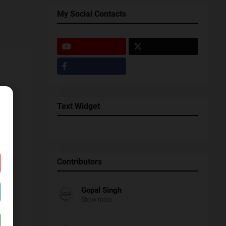
My Social Contacts
Text Widget
Contributors
Gopal Singh
Show more