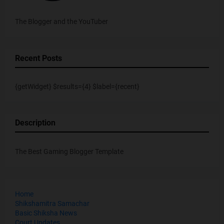
The Blogger and the YouTuber
Recent Posts
{getWidget} $results={4} $label={recent}
Description
The Best Gaming Blogger Template
Home
Shikshamitra Samachar
Basic Shiksha News
Court Updates