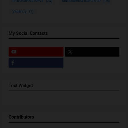
shikshamitra news
(24)
Shikshamitra Samachar
(95)
Vacancy
(1)
My Social Contacts
Text Widget
Contributors