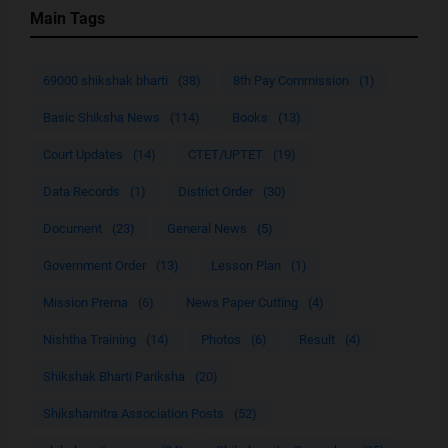
Main Tags
69000 shikshak bharti
(38)
8th Pay Commission
(1)
Basic Shiksha News
(114)
Books
(13)
Court Updates
(14)
CTET/UPTET
(19)
Data Records
(1)
District Order
(30)
Document
(23)
General News
(5)
Government Order
(13)
Lesson Plan
(1)
Mission Prerna
(6)
News Paper Cutting
(4)
Nishtha Training
(14)
Photos
(6)
Result
(4)
Shikshak Bharti Pariksha
(20)
Shikshamitra Association Posts
(52)