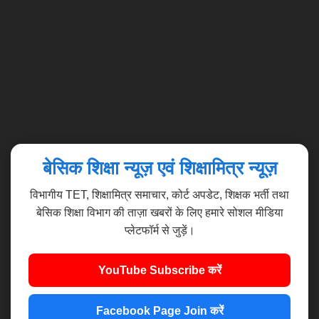
Popular Posts
बेसिक शिक्षा न्यूज़ एवं शिक्षामित्र न्यूज़
विभागीय TET, शिक्षामित्र समाचार, कोर्ट अपडेट, शिक्षक भर्ती तथा
बेसिक शिक्षा विभाग की ताज़ा खबरों के लिए हमारे सोशल मीडिया
प्लेटफॉर्म से जुड़ें।
Basic Shiksha News
YouTube Subscribe करें
मुख्यमंत्री शिक्षक कैशलेस चिकित्सा योजना में
आने वाले हाॅस्पीटल लिस्ट देखें।
Facebook Page Join करें
by Gopal Singh
Gopal Singh
-
22:34