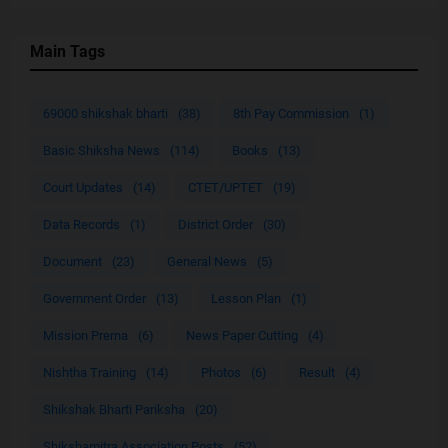
Main Tags
69000 shikshak bharti
(38)
8th Pay Commission
(1)
Basic Shiksha News
(114)
Books
(13)
Court Updates
(14)
CTET/UPTET
(19)
Data Records
(1)
District Order
(30)
Document
(23)
General News
(5)
Government Order
(13)
Lesson Plan
(1)
Mission Prerna
(6)
News Paper Cutting
(4)
Nishtha Training
(14)
Photos
(6)
Result
(4)
Shikshak Bharti Pariksha
(20)
Shikshamitra Association Posts
(52)