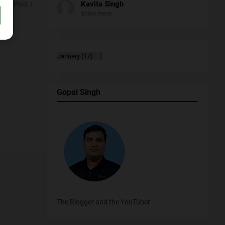
Kavita Singh
Next Post
Show more
Gopal Singh
The Blogger and the YouTuber