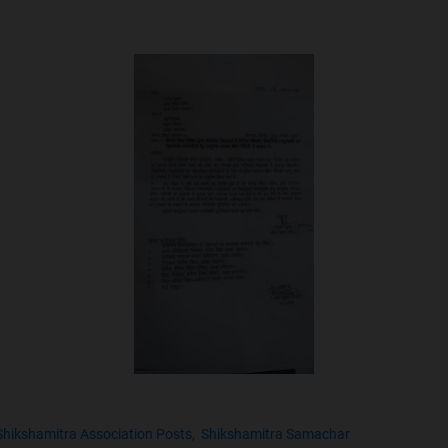
Shikshamitra Association Posts
Shikshamitra Samachar