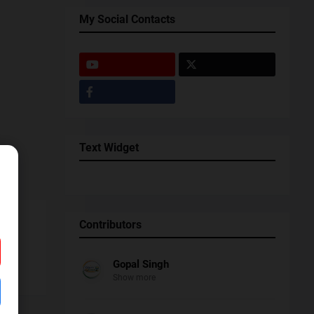
My Social Contacts
Text Widget
Contributors
Gopal Singh
Show more