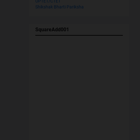
UPTET/CTET
Shikshak Bharti Pariksha
SquareAdd001