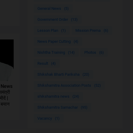
General News
(5)
Government Order
(13)
Lesson Plan
(1)
Mission Prerna
(6)
News Paper Cutting
(4)
Nishtha Training
(14)
Photos
(6)
Result
(4)
Shikshak Bharti Pariksha
(20)
Shikshamitra Association Posts
(52)
a News
मंत्री
shikshamitra news
(24)
दें |
ा बयान
Shikshamitra Samachar
(95)
Vacancy
(1)