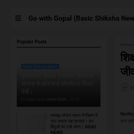
Go with Gopal (Basic Shiksha New
Popular Posts
Home
शिक
Basic Shiksha News
जीव
मुख्यमंत्री शिक्षक कैशलेस चिकित्सा
योजना में आने वाले हाॅस्पीटल लिस्ट
b
देखें।
by Gopal Singh
Gopal Singh
-
22:34
जैसा क
शिक्षामित्
मध्याह्न भोजन सघन निरीक्षण में
भरा जाएगा यह प्रपत्र। इन
आज आदेश 
बिंदुओं का रखे ध्यान। MDM
NEWS